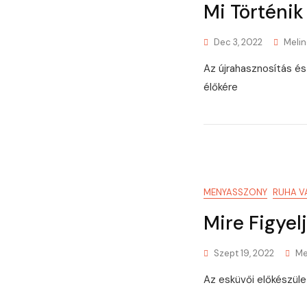
Mi Történi
Dec 3, 2022
Meli
Az újrahasznosítás é
élőkére
MENYASSZONY
RUHA V
Mire Figyel
Szept 19, 2022
Me
Az esküvői előkészüle