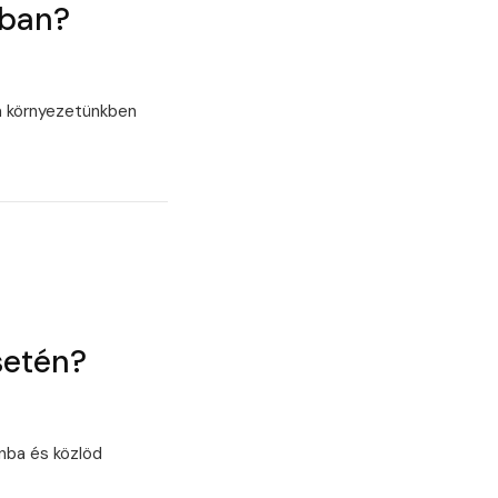
ában?
 a környezetünkben
setén?
nba és közlöd