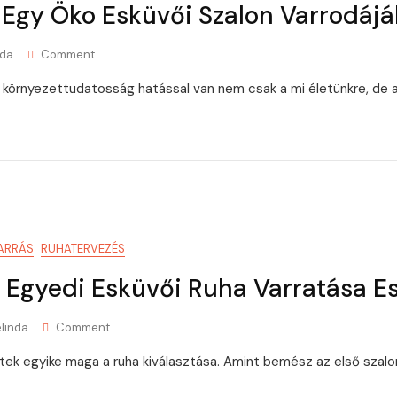
k Egy Öko Esküvői Szalon Varrodáj
On
nda
Comment
Mi
s környezettudatosság hatással van nem csak a mi életünkre, de
Történik
Egy
Öko
Esküvői
Szalon
Varrodájában?
ARRÁS
RUHATERVEZÉS
j Egyedi Esküvői Ruha Varratása E
On
linda
Comment
Mire
tek egyike maga a ruha kiválasztása. Amint bemész az első szalo
Figyelj
Egyedi