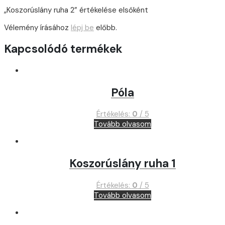
„Koszorúslány ruha 2” értékelése elsőként
Vélemény írásához
lépj be
előbb.
Kapcsolódó termékek
Póla
Értékelés:
0
/ 5
Tovább olvasom
Koszorúslány ruha 1
Értékelés:
0
/ 5
Tovább olvasom