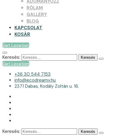
ADOMÁNYOZZ
RÓLAM
GALLERY
BLOG
KAPCSOLAT
KOSÁR
Get Location
Keresés:
Get Location
+36 30 544 7153
info@ecodreamy.hu
2371 Dabas, Kodály Zoltán u. 16.
Keresés: