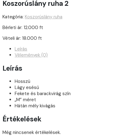
Koszorúslány ruha 2
Kategória:
Koszorúslány ruha
Bérleti ár: 12.000 ft
Vételi ár: 18.000 ft
Leírás
Vélemények (0)
Leírás
Hosszú
Lágy esésű
Fekete és barackvirág szín
„M” méret
Hátán mély kivágás
Értékelések
Még nincsenek értékelések.