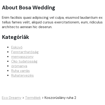
About Bosa Wedding
Enim facilisis quasi adipiscing vel culpa, eiusmod laudantium ex
tellus fames velit, aliquid cursus exercitationem, eum, ridiculus
architecto aenean hic deserun.
Kategóriák
Esküvő
Fenntarthatóság
menyasszony
Öko tudatosság
örömanya
Ruha varrás
Ruhatervezés
Eco Dreamy
>
Termékek
>
Koszorúslány ruha 2