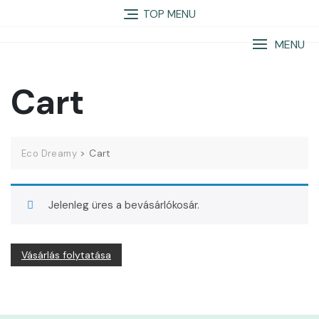
Skip
TOP MENU
to
content
MENU
Cart
>
Cart
Eco Dreamy
Jelenleg üres a bevásárlókosár.
Vásárlás folytatása